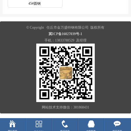
45#圆钢
© Copyright 任丘市金万盛特钢有限公司 版权所有
冀ICP备16027039号-1
手机：13833788529 及经理
网站技术支持微信：381868431