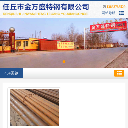
13833788529
网站导航
45#圆钢